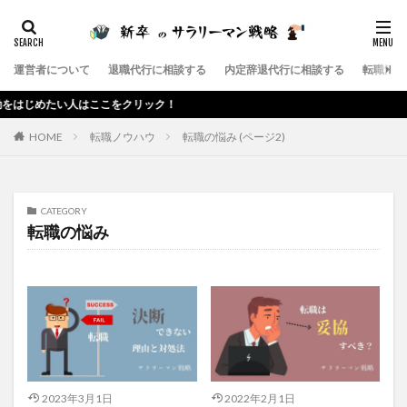
カテゴリー
運営者について
退職代行に相談する
内定辞退代行に相談する
転職活動
タグ
めたい人はここをクリック！
サラリーマン
第二新卒
退職代行サービス
HOME
転職ノウハウ
転職の悩み (ページ2)
退職代行SARABA
退職代行
退職
辞めたい
転職エージェント
転職
給料
社会保険給付金
ブラック企業
残業
就職
在宅勤務
CATEGORY
内定辞退代行
内定辞退
会社
仕事
上司
転職の悩み
高卒
検索
2023年3月1日
2022年2月1日