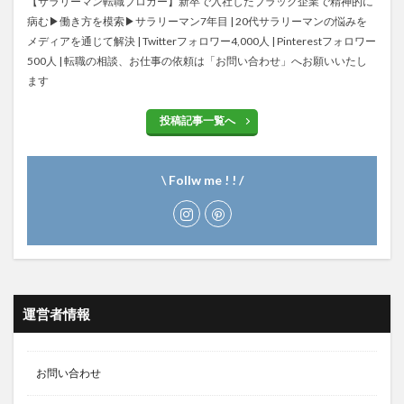
【サラリーマン転職ブロガー】新卒で入社したブラック企業で精神的に
病む▶働き方を模索▶サラリーマン7年目 | 20代サラリーマンの悩みを
メディアを通じて解決 | Twitterフォロワー4,000人 | Pinterestフォロワー
500人 | 転職の相談、お仕事の依頼は「お問い合わせ」へお願いいたし
ます
投稿記事一覧へ
\ Follw me ! ! /
運営者情報
お問い合わせ