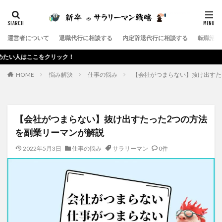
カテゴリー
運営者について
退職代行に相談する
内定辞退代行に相談する
転職活動
タグ
クリック！
サラリーマン
第二新卒
退職代行サービス
HOME
悩み解決
仕事の悩み
【会社がつまらない】抜け出すた
退職代行SARABA
退職代行
退職
辞めたい
転職エージェント
転職
給料
社会保険給付金
ブラック企業
残業
就職
在宅勤務
【会社がつまらない】抜け出すたった2つの方法
内定辞退代行
内定辞退
会社
仕事
上司
を副業リーマンが解説
高卒
2022年5月3日
仕事の悩み
サラリーマン
0件
検索