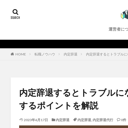
サラリーマン
転職エージェント
内定辞退代行
運営者に
HOME
転職ノウハウ
内定辞退
内定辞退するとトラブルに
内定辞退するとトラブルに
するポイントを解説
2023年6月17日
内定辞退
内定辞退
,
内定辞退代行
0件