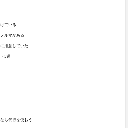
かけている
るノルマがある
でに用意していた
ト5選
る
いなら代行を使おう