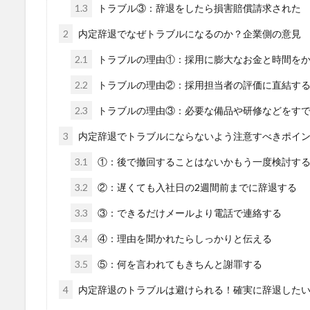
1.3
トラブル③：辞退をしたら損害賠償請求された
2
内定辞退でなぜトラブルになるのか？企業側の意見
2.1
トラブルの理由①：採用に膨大なお金と時間を
2.2
トラブルの理由②：採用担当者の評価に直結す
2.3
トラブルの理由③：必要な備品や研修などをす
3
内定辞退でトラブルにならないよう注意すべきポイン
3.1
①：後で撤回することはないかもう一度検討す
3.2
②：遅くても入社日の2週間前までに辞退する
3.3
③：できるだけメールより電話で連絡する
3.4
④：理由を聞かれたらしっかりと伝える
3.5
⑤：何を言われてもきちんと謝罪する
4
内定辞退のトラブルは避けられる！確実に辞退した