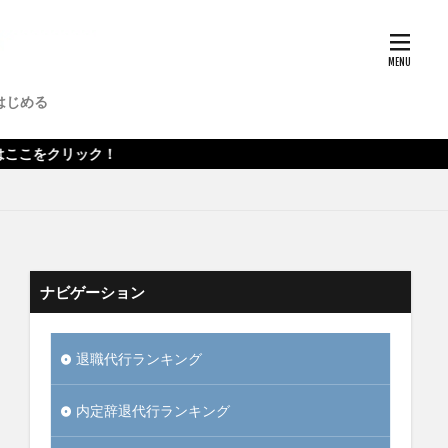
職
辞めたい
職
在宅勤務
はじめる
ク！
ナビゲーション
退職代行ランキング
内定辞退代行ランキング