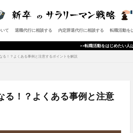
第二新卒
退職代行サービス
退職代行SARABA
退職代行
退
転職
給料
社会保険給付金
ブラック企業
残業
就
内定辞退
会社
仕事
上司
高卒
ついて
退職代行に相談する
内定辞退代行に相談する
転職活動を
検索
>>転職活動をはじめたい人はここをクリッ
なる！？よくある事例と注意するポイントを解説
なる！？よくある事例と注意