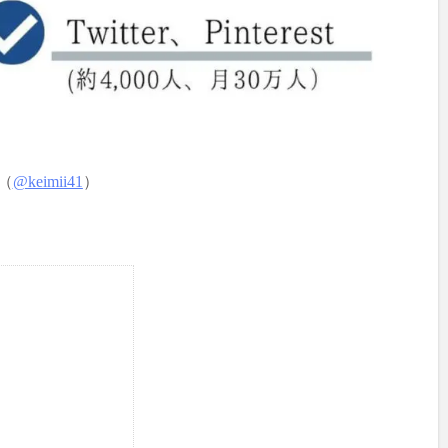
（
@
keimii41
）
】