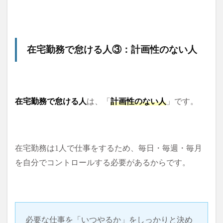
在宅勤務で怠ける人③：計画性のない人
在宅勤務で怠ける人
は、「
計画性のない人
」です。
在宅勤務は1人で仕事をするため、毎日・毎週・毎月
を自分でコントロールする必要があるからです。
必要な仕事を「いつやるか」をしっかりと決め