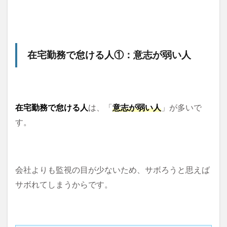
在宅勤務で怠ける人①：意志が弱い人
在宅勤務で怠ける人
は、「
意志が弱い人
」が多いで
す。
会社よりも監視の目が少ないため、サボろうと思えば
サボれてしまうからです。