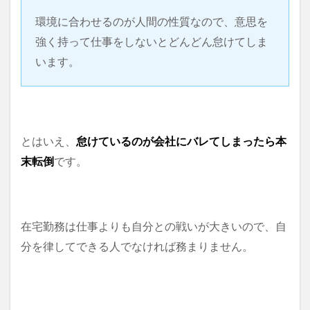
環境に合わせるのが人間の性質なので、意思を
強く持って仕事をしないとどんどん怠けてしま
います。
とはいえ、
怠けているのが会社にバレてしまったら本
末転倒
です。
在宅勤務は仕事よりも自分との戦いが大きいので、自
分を律してできる人でなければ務まりません。