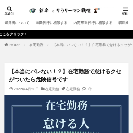
カテゴリー
運営者について
退職代行に相談する
内定辞退代行に相談する
転職活動
タグ
ク！
サラリーマン
第二新卒
退職代行サービス
HOME
在宅勤務
【本当にバレない！？】在宅勤務で怠けるクセが
退職代行SARABA
退職代行
退職
辞めたい
転職エージェント
転職
給料
社会保険給付金
ブラック企業
残業
就職
在宅勤務
【本当にバレない！？】在宅勤務で怠けるクセ
内定辞退代行
内定辞退
会社
仕事
上司
がついたら危険信号です
高卒
2022年4月20日
在宅勤務
在宅勤務
0件
検索