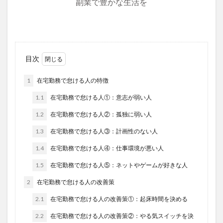
副業で豊かな生活を
目次
1
在宅勤務で怠ける人の特徴
1.1
在宅勤務で怠ける人①：意志が弱い人
1.2
在宅勤務で怠ける人②：孤独に弱い人
1.3
在宅勤務で怠ける人③：計画性のない人
1.4
在宅勤務で怠ける人④：仕事環境が悪い人
1.5
在宅勤務で怠ける人⑤：ネットやゲームが好きな人
2
在宅勤務で怠ける人の改善策
2.1
在宅勤務で怠ける人の改善策①：起床時間を決める
2.2
在宅勤務で怠ける人の改善策②：やる気スイッチを決