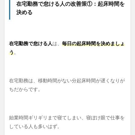
在宅勤務で怠ける人の改善策①：起床時間を
決める
在宅勤務で怠ける人
は、
毎日の起床時間を決めましょ
う
。
在宅勤務は、移動時間がない分起床時間が遅くなりが
ちだからです。
始業時間ギリギリまで寝てしまい、寝ぼけ眼で仕事を
している人も多いはず。