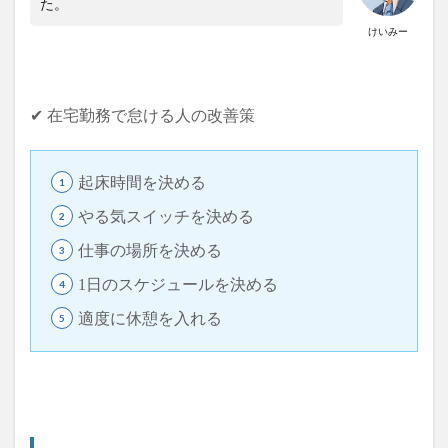
た。
けいみー
✔ 在宅勤務で怠ける人の改善策
起床時間を決める
やる気スイッチを決める
仕事の場所を決める
1日のスケジュールを決める
適度に休憩を入れる