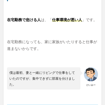
在宅勤務で怠ける人
は、「
仕事環境が悪い人
」です。
在宅勤務になっても、家に家族がいたりすると仕事が
進まないからです。
僕は最初、妻と一緒にリビングで仕事をして
いたのですが、集中できずに部屋を分けまし
た。
けいみー