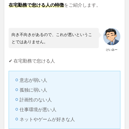
在宅勤務で怠ける人の特徴
をご紹介します。
向き不向きがあるので、これが悪いというこ
とではありません。
けいみー
✔ 在宅勤務で怠ける人
意志が弱い人
孤独に弱い人
計画性のない人
仕事環境が悪い人
ネットやゲームが好きな人