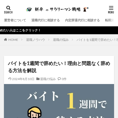
カテゴリー
運営者について
退職代行に相談する
内定辞退代行に相談する
転職活動
タグ
をクリック！
サラリーマン
第二新卒
退職代行サービス
HOME
退職ノウハウ
退職の悩み
バイトを1週間で辞めたい！
退職代行SARABA
退職代行
退職
辞めたい
転職エージェント
転職
給料
社会保険給付金
ブラック企業
残業
就職
在宅勤務
バイトを1週間で辞めたい！理由と問題なく辞め
内定辞退代行
内定辞退
会社
仕事
上司
る方法を解説
高卒
2024年8月10日
退職の悩み
0件
検索