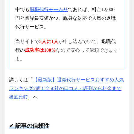
中でも
退職代行モームリ
であれば、料金12,000
円と業界最安値かつ、親身な対応で人気の退職
代行サービス。
当サイトで
5人に1人
が申し込んでいて、
退職代
行の
成功率は100%
なので安心して依頼できます
よ。
詳しくは「
【最新版】退職代行サービスおすすめ人気
ランキング5選！全50社の口コミ・評判から料金まで
徹底比較
」へ
✔ 記事の信頼性