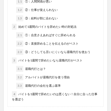
1.1
①：人間関係が悪い
1.2
②：仕事が覚えられない
1.3
③：給料が割に合わない
2
始めて1週間のバイトを辞めたい時の対処法
2.1
①：合意さえあればすぐに辞められる
2.2
②：直接辞めることを伝えるのがベスト
2.3
③：どうしても言いにくいなら退職代行を使おう
3
バイトを1週間で辞めたいなら退職代行がベスト
3.1
退職代行とは？
3.2
アルバイトが退職代行を使う理由
3.3
退職代行の会社を選ぶ基準
4
バイトを1週間で辞めたいのは悪くない！自分に合った仕事
を選ぼう