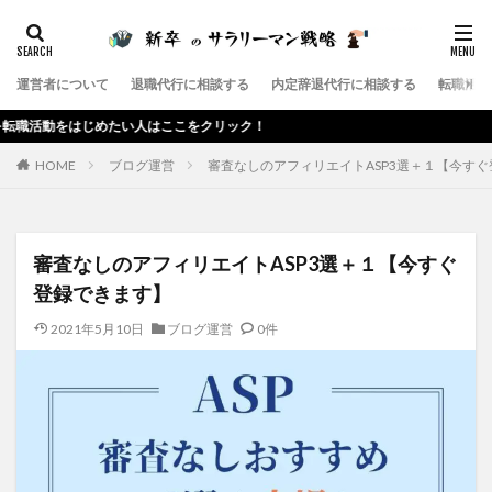
カテゴリー
運営者について
退職代行に相談する
内定辞退代行に相談する
転職活動
タグ
じめたい人はここをクリック！
サラリーマン
第二新卒
退職代行サービス
HOME
ブログ運営
審査なしのアフィリエイトASP3選＋１【今す
退職代行SARABA
退職代行
退職
辞めたい
転職エージェント
転職
給料
社会保険給付金
ブラック企業
残業
就職
在宅勤務
審査なしのアフィリエイトASP3選＋１【今すぐ
内定辞退代行
内定辞退
会社
仕事
上司
登録できます】
高卒
2021年5月10日
ブログ運営
0件
検索