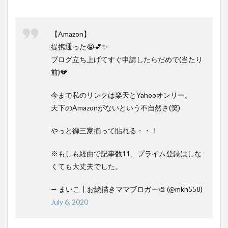
【Amazon】
提携通った😭💕✨
ブログ立ち上げてすぐ申請したらだめで(当たり
前)💔
今まで私のリンクは楽天とYahooオンリー。
天下のAmazonがないという不自然さ(笑)
やっと御三家揃って貼れる・・！
※もしも経由で記事数11、プライム登録はしな
くても大丈夫でした。
— まいこ┃お絵描きママブロガー🎨 (@mkh558)
July 6, 2020