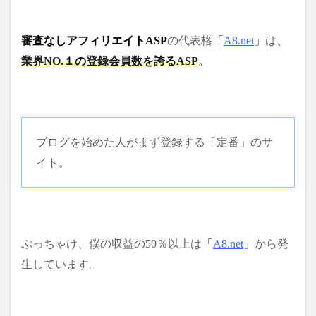
審査なしアフィリエイトASP
の代表格
「
A8.net
」
は
、
業界NO.１の登録会員数を誇るASP
。
ブログを始めた人がまず登録する「定番」のサ
イト。
ぶっちゃけ、僕の収益の50％以上は
「
A8.net
」
から発
生しています。